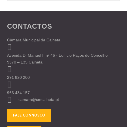
CONTACTOS
Câmara Municipal da Calheta
Avenida D. Manuel I, nº 46 - Edifício Paços do Concelho
9370 – 135 Calheta
291 820 200
963 434 157
camara@cmcalheta.pt
FALE CONNOSCO