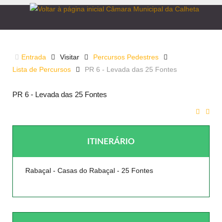
LEVADA DAS 25 FONTES
Entrada
Visitar
Percursos Pedestres
Lista de Percursos
PR 6 - Levada das 25 Fontes
PR 6 - Levada das 25 Fontes
ITINERÁRIO
Rabaçal - Casas do Rabaçal - 25 Fontes