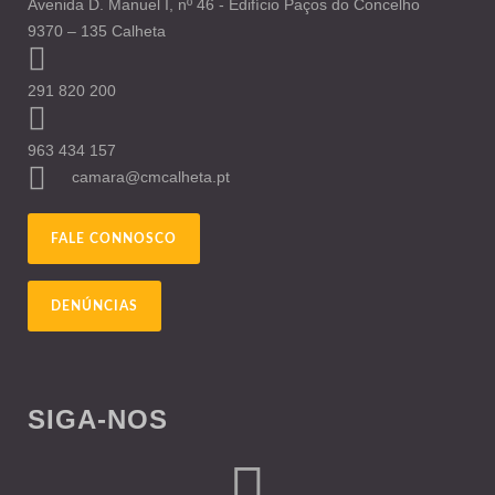
Avenida D. Manuel I, nº 46 - Edifício Paços do Concelho
9370 – 135 Calheta
291 820 200
963 434 157
camara@cmcalheta.pt
FALE CONNOSCO
DENÚNCIAS
SIGA-NOS