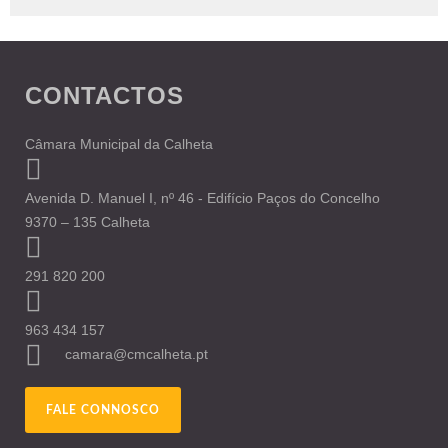
CONTACTOS
Câmara Municipal da Calheta
Avenida D. Manuel I, nº 46 - Edifício Paços do Concelho
9370 – 135 Calheta
291 820 200
963 434 157
camara@cmcalheta.pt
FALE CONNOSCO