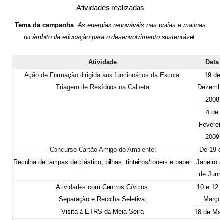
Atividades realizadas
Tema da campanha
:
As energias renováveis nas praias e marinas
no âmbito da educação para o desenvolvimento sustentável
Atividade
Data
Ação de Formação dirigida aos funcionários da Escola:
19 de
Triagem de Resíduos na Calheta
Dezemb
2008
4 de
Feverei
2009
Concurso Cartão Amigo do Ambiente:
De 19 
Recolha de tampas de plástico, pilhas, tinteiros/toners e papel.
Janeiro 
de Jun
Atividades com Centros Cívicos:
10 e 12
Separação e Recolha Seletiva;
Març
Visita à ETRS da Meia Serra
18 de Ma