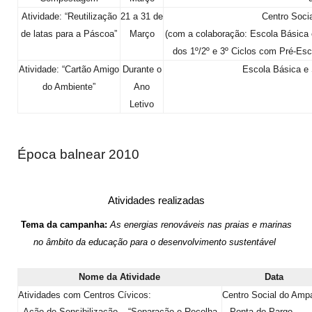
Atividade: “Reutilização
21 a 31 de
Centro Socia
de latas para a Páscoa”
Março
(com a colaboração: Escola Básica 
dos 1º/2º e 3º Ciclos com Pré-Esc
Atividade: “Cartão Amigo
Durante o
Escola Básica e 
do Ambiente”
Ano
Letivo
Época balnear 2010
Atividades realizadas
Tema da campanha:
As energias renováveis nas praias e marinas
no âmbito da educação para o desenvolvimento sustentável
Nome da Atividade
Data
Atividades com Centros Cívicos:
Centro Social do Amp
- Ação de Sensibilização – “Separação e Recolha
– Ponta do Pargo