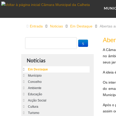
MUNI
Entrada
Noticias
Em Destaque
Abertas a
Aber
A Câmara
no âmbi
Notícias
seus ja
Em Destaque
A ideia
Munícipio
Concelho
Os inte
Ambiente
do ema
Educação
Municip
Acção Social
Após o p
Cultura
assim o
Turismo