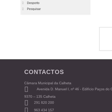
Desporto
Pesquisar
CONTACTOS
Câmara Municipal da Calheta
Avenida D. Manuel I, nº 46 - Edifício Paços do
9370 – 135 Calheta
291 820 200
963 434 157