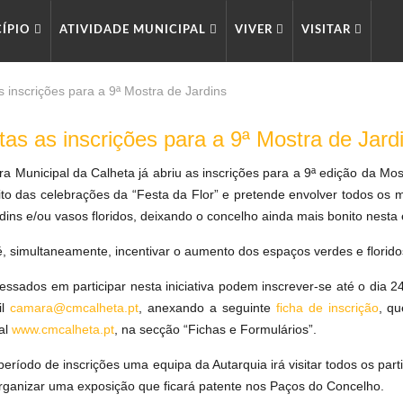
CÍPIO
ATIVIDADE MUNICIPAL
VIVER
VISITAR
s inscrições para a 9ª Mostra de Jardins
tas as inscrições para a 9ª Mostra de Jard
 Municipal da Calheta já abriu as inscrições para a 9ª edição da Mostra
to das celebrações da “Festa da Flor” e pretende envolver todos os 
rdins e/ou vasos floridos, deixando o concelho ainda mais bonito nesta
 é, simultaneamente, incentivar o aumento dos espaços verdes e florido
ressados em participar nesta iniciativa podem inscrever-se até o dia 
il
camara@cmcalheta.pt
, anexando a seguinte
ficha de inscrição
, qu
al
www.cmcalheta.pt
, na secção “Fichas e Formulários”.
eríodo de inscrições uma equipa da Autarquia irá visitar todos os parti
rganizar uma exposição que ficará patente nos Paços do Concelho.