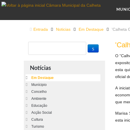
MUNI
Entrada
Noticias
Em Destaque
'Calheta 
'Cal
O “Calh
exposit
Notícias
esta qu
oficial 
Em Destaque
Munícipio
A inici
Concelho
economi
Ambiente
que mer
Educação
Acção Social
Marisa 
Cultura
esta in
Turismo