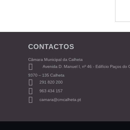
CONTACTOS
Câmara Municipal da Calheta
Avenida D. Manuel I, nº 46 - Edifício Paços do
9370 – 135 Calheta
291 820 200
963 434 157
camara@cmcalheta.pt