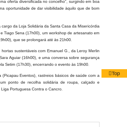
uma oferta diversificada no concelho”, surgindo em boa
ma oportunidade de dar visibilidade àquilo que de bom
cargo da Loja Solidária da Santa Casa da Misericórdia
e Tiago Sena (17h00), um workshop de artesanato em
9h00), que se prolongará até às 21h00.
 hortas sustentáveis com Emanuel G., da Leroy Merlin
r Sara Aguiar (16h00), e uma conversa sobre segurança
ela Setim (17h30), encerrando o evento às 19h00.
Top
a (Picapau Eventos), rastreios básicos de saúde com a
a um ponto de recolha solidária de roupa, calçado e
 Liga Portuguesa Contra o Cancro.