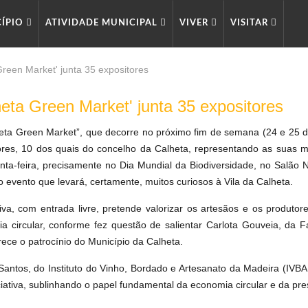
CÍPIO
ATIVIDADE MUNICIPAL
VIVER
VISITAR
Green Market' junta 35 expositores
heta Green Market' junta 35 expositores
eta Green Market”, que decorre no próximo fim de semana (24 e 25 
ores, 10 dos quais do concelho da Calheta, representando as suas 
inta-feira, precisamente no Dia Mundial da Biodiversidade, no Salã
do evento que levará, certamente, muitos curiosos à Vila da Calheta.
ativa, com entrada livre, pretende valorizar os artesãos e os produto
a circular, conforme fez questão de salientar Carlota Gouveia, da Fa
ece o patrocínio do Município da Calheta.
Santos, do Instituto do Vinho, Bordado e Artesanato da Madeira (IVBA
iciativa, sublinhando o papel fundamental da economia circular e da pr