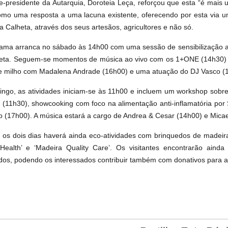
ce-presidente da Autarquia, Doroteia Leça, reforçou que esta “é mais 
omo uma resposta a uma lacuna existente, oferecendo por esta via u
a Calheta, através dos seus artesãos, agricultores e não só.
ama arranca no sábado às 14h00 com uma sessão de sensibilização a 
eta. Seguem-se momentos de música ao vivo com os 1+ONE (14h30) 
e milho com Madalena Andrade (16h00) e uma atuação do DJ Vasco (1
ngo, as atividades iniciam-se às 11h00 e incluem um workshop sobre
 (11h30), showcooking com foco na alimentação anti-inflamatória po
o (17h00). A música estará a cargo de Andrea & Cesar (14h00) e Mica
 os dois dias haverá ainda eco-atividades com brinquedos de madeir
Health’ e ‘Madeira Quality Care’. Os visitantes encontrarão aind
dos, podendo os interessados contribuir também com donativos para a