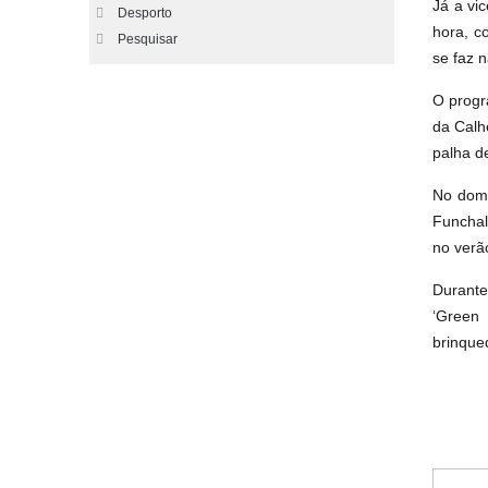
Já a vi
Desporto
hora, c
Pesquisar
se faz n
O progr
da Calh
palha d
No domi
Funchal
no verã
Durante
‘Green 
brinque