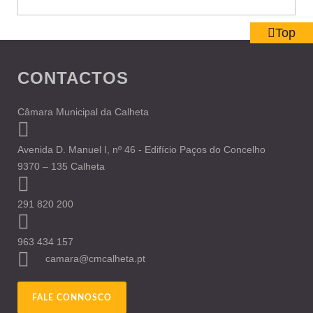
Top
CONTACTOS
Câmara Municipal da Calheta
Avenida D. Manuel I, nº 46 - Edifício Paços do Concelho
9370 – 135 Calheta
291 820 200
963 434 157
camara@cmcalheta.pt
FALE CONNOSCO