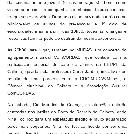
de cinema infanto-juvenil (curtas-metragens), bem como
visitas ao museu na companhia de mímicos, figuras curiosas,
irrequietas e atrevidas. Durante o dia as atividades terão como
público-alvo os alunos do pré-escolar e 1º ciclo de
escolaridade, mas a partir das 19h30, todas as crianças e
respetivas famílias poderão usufruir da mesma experiência.
Às 20h00, terá lugar, também no MUDAS, um concerto do
agrupamento musical ComCORDAS, que contará com a
participação especial do coro de alunos da EB1/PE da
Calheta, guiado pela professora Carla Jardim, iniciativa que
resulta de uma parceria entre a DRC-MUDAS.Museu, a
Câmara Municipal da Calheta e a Associação Cultural
ComCORDAS.
No sábado, Dia Mundial da Criança, as atenções estarão
centradas nos jardins do Porto de Recreio da Calheta, onde
Nina Toc Toc dará um espetáculo inédito e muito aguardado
pelos mais pequenos. Nina Toc Toc, conhecida por ser uma
menina divertida, alegre, curiosa, simpática e um pouco