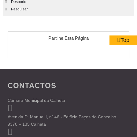
Desporto
Pesquisar
Partilhe Esta Página
Top
CONTACTOS
Câmara Municipal da Calheta
Avenida D. Manuel I, nº 46 - Edifício Paços do Concelho
9370 – 135 Calheta