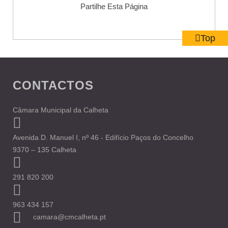
Partilhe Esta Página
Top
CONTACTOS
Câmara Municipal da Calheta
Avenida D. Manuel I, nº 46 - Edifício Paços do Concelho
9370 – 135 Calheta
291 820 200
963 434 157
camara@cmcalheta.pt