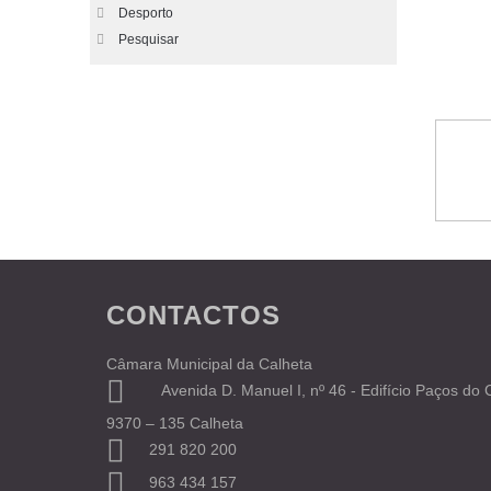
Desporto
Pesquisar
CONTACTOS
Câmara Municipal da Calheta
Avenida D. Manuel I, nº 46 - Edifício Paços do
9370 – 135 Calheta
291 820 200
963 434 157