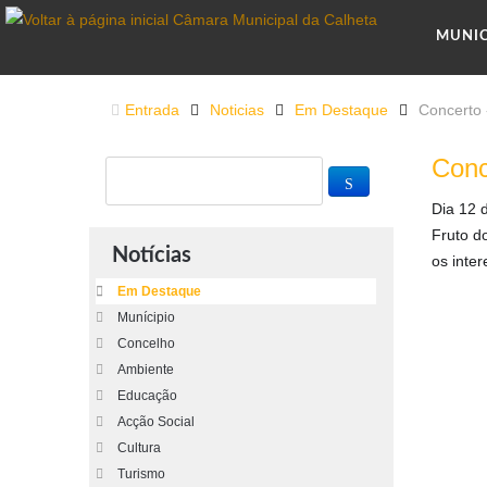
MUNI
Entrada
Noticias
Em Destaque
Concerto 
Conc
Dia 12 d
Fruto do
Notícias
os inte
Em Destaque
Munícipio
Concelho
Ambiente
Educação
Acção Social
Cultura
Turismo