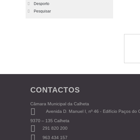
Desporto
Pesquisar
CONTACTOS
Câmara Municipal da Calheta
Avenida D. Manuel I, nº 46 - Edifício Paços do
9370 – 135 Calheta
291 820 200
963 434 157