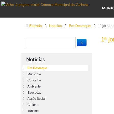
MUNI
Entrada
Noticias
Em Destaque
1ª jornad
1ª j
Notícias
Em Destaque
Munícipio
Concelho
Ambiente
Educação
Acção Social
Cultura
Turismo