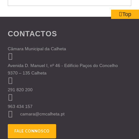
Top
CONTACTOS
Câmara Municipal da Calheta
Avenida D. Manuel I, nº 46 - Edifício Paços do Concelho
9370 – 135 Calheta
291 820 200
963 434 157
camara@cmcalheta.pt
FALE CONNOSCO