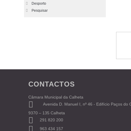
Desporto
Pesquisar
CONTACTOS
Câmara Municipal da Calheta
Avenida D. Manuel I, nº 46 - Edifício Paços do
9370 – 135 Calheta
291 820 200
963 434 157