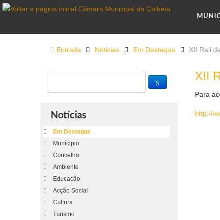
MUNI
Entrada
Noticias
Em Destaque
XII Rali 
XII 
Para ac
http://
Notícias
Em Destaque
Munícipio
Concelho
Ambiente
Educação
Acção Social
Cultura
Turismo