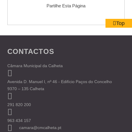
Partilhe Esta Página
Top
CONTACTOS
Câmara Municipal da Calheta
Avenida D. Manuel I, nº 46 - Edifício Paços do Concelho
9370 – 135 Calheta
291 820 200
963 434 157
camara@cmcalheta.pt