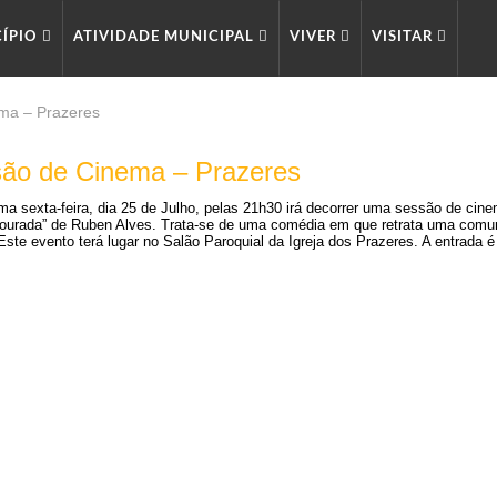
CÍPIO
ATIVIDADE MUNICIPAL
VIVER
VISITAR
ma – Prazeres
ão de Cinema – Prazeres
ma sexta-feira, dia 25 de Julho, pelas 21h30 irá decorrer uma sessão de cinem
ourada” de Ruben Alves. Trata-se de uma comédia em que retrata uma comu
Este evento terá lugar no Salão Paroquial da Igreja dos Prazeres. A entrada é 