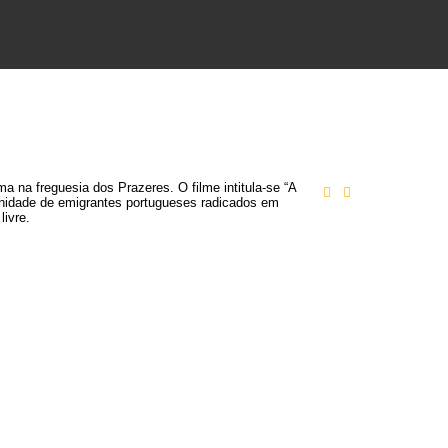
a na freguesia dos Prazeres. O filme intitula-se “A
nidade de emigrantes portugueses radicados em
livre.