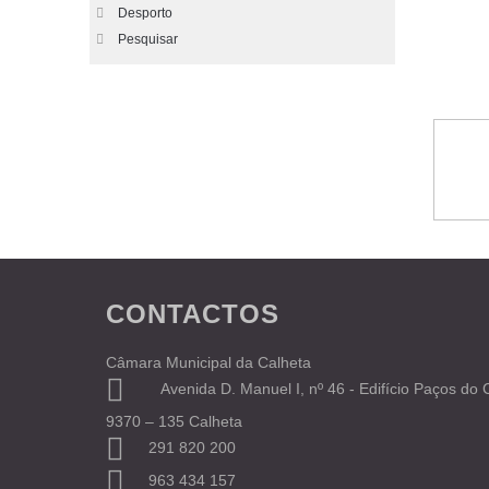
Desporto
Pesquisar
CONTACTOS
Câmara Municipal da Calheta
Avenida D. Manuel I, nº 46 - Edifício Paços do
9370 – 135 Calheta
291 820 200
963 434 157