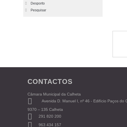
Desporto
Pesquisar
CONTACTOS
Câmara Municipal da Calheta
Avenida D. Manuel I, nº 46 - Edifício Paços do
9370 – 135 Calheta
291 820 200
963 434 157