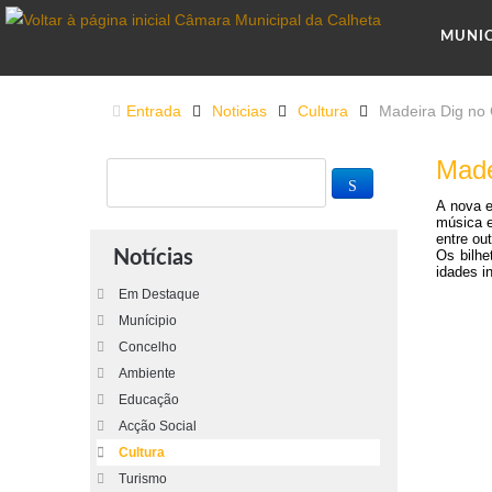
MUNI
Entrada
Noticias
Cultura
Madeira Dig no
Made
A nova e
música e
entre out
Notícias
Os bilhe
idades i
Em Destaque
Munícipio
Concelho
Ambiente
Educação
Acção Social
Cultura
Turismo