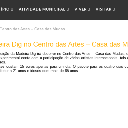
CÍPIO
ATIVIDADE MUNICIPAL
VIVER
VISITAR
 Centro das Artes – Casa das Mudas
ira Dig no Centro das Artes – Casa das 
dição da Madeira Dig irá decorrer no Centro das Artes – Casa das Mudas, 
xperimental conta com a participação de vários artistas internacionais, tai
ros.
tes custam 15 euros apenas para um dia. O pacote para os quatro dias c
nferior a 21 anos e idosos com mais de 65 anos.