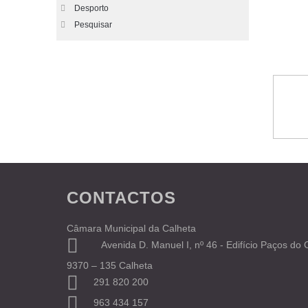
Desporto
Pesquisar
CONTACTOS
Câmara Municipal da Calheta
Avenida D. Manuel I, nº 46 - Edifício Paços do
9370 – 135 Calheta
291 820 200
963 434 157