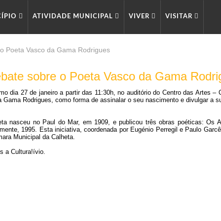
CÍPIO
ATIVIDADE MUNICIPAL
VIVER
VISITAR
e o Poeta Vasco da Gama Rodrigues
ebate sobre o Poeta Vasco da Gama Rodri
mo dia 27 de janeiro a partir das 11:30h, no auditório do Centro das Artes 
 Gama Rodrigues, como forma de assinalar o seu nascimento e divulgar a sua 
ta nasceu no Paul do Mar, em 1909, e publicou três obras poéticas: Os 
ente, 1995. Esta iniciativa, coordenada por Eugénio Perregil e Paulo Garc
ara Municipal da Calheta.
 a Cultura!
ívio.