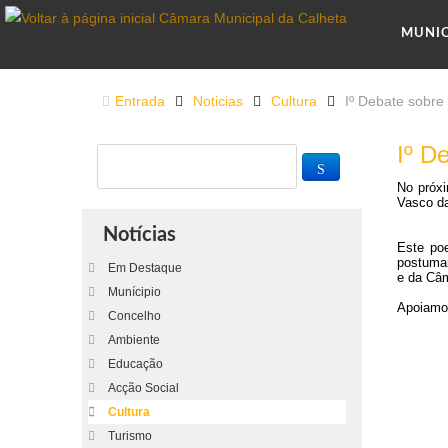
MUNI
Entrada
Noticias
Cultura
Iº Debate sobr
Iº D
No próxi
Vasco da
Notícias
Este poe
postumam
Em Destaque
e da Câm
Munícipio
Apoiamos
Concelho
Ambiente
Educação
Acção Social
Cultura
Turismo