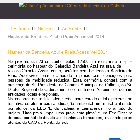
Entrada
Noticias
Ambiente
Hastear da Bandeira Azul e Praia Acessível 2014
Hastear da Bandeira Azul e Praia Acessível 2014
No próximo dia 23 de Junho, pelas 12h00, irá realizar-se a
cerimónia do hastear do Galardão Bandeira Azul na praia da
Vila da Calheta. Assim como, será também hasteada a Bandeira da
Praia Acessível, prémio atribuído a praias com condições para
pessoas de mobilidade reduzida. Esta cerimónia contará com a
presença do Sr. Presidente da Câmara Municipal da Calheta, do Sr.
Diretor Regional do Ordenamento do Território e Ambiente e demais
entidades locais e regionais.
No decorrer desta iniciativa serão apresentados dois projetos na
tentativa de alertar para a educação ambiental: um mural elaborado
por alunos da EB1/PE da Ladeira e Lamaceiros, no âmbito do
projeto “Uma praia limpa, uma praia com pinta” e um Eco-Cinzeiro
de praia portátil destinado aos banhistas fumadores, realizado pelos
utentes do CAO da Ponta do Sol.