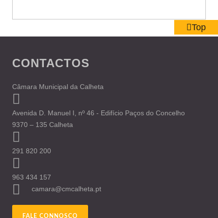
Top
CONTACTOS
Câmara Municipal da Calheta
Avenida D. Manuel I, nº 46 - Edifício Paços do Concelho
9370 – 135 Calheta
291 820 200
963 434 157
camara@cmcalheta.pt
FALE CONNOSCO