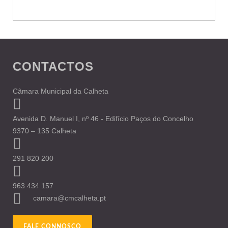
CONTACTOS
Câmara Municipal da Calheta
Avenida D. Manuel I, nº 46 - Edifício Paços do Concelho
9370 – 135 Calheta
291 820 200
963 434 157
camara@cmcalheta.pt
FALE CONNOSCO