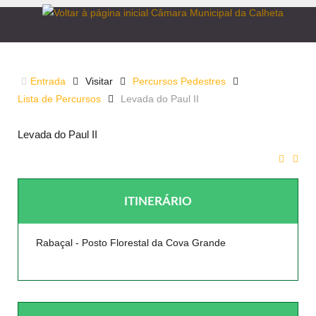
LEVADA DO PAUL II
Entrada
Visitar
Percursos Pedestres
Lista de Percursos
Levada do Paul II
Levada do Paul II
ITINERÁRIO
Rabaçal - Posto Florestal da Cova Grande