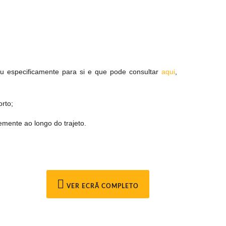
u especificamente para si e que pode consultar
aqui
,
rto;
emente ao longo do trajeto.
VER ECRÃ COMPLETO