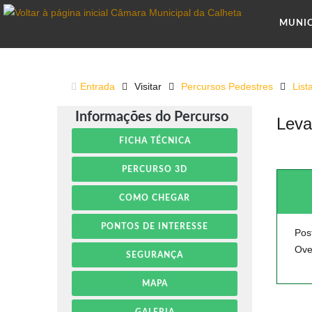
MUNI
Entrada
Visitar
Percursos Pedestres
List
Informações do Percurso
Leva
FICHA TÉCNICA
PERCURSO 3D
COMO CHEGAR
PONTOS DE INTERESSE
Pos
Ove
SEGURANÇA
MAPA