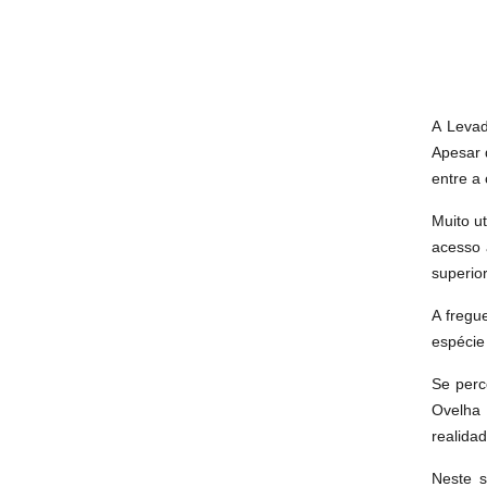
A Levad
Apesar 
entre a
Muito u
acesso 
superior
A fregu
espécie
Se perc
Ovelha 
realida
Neste s