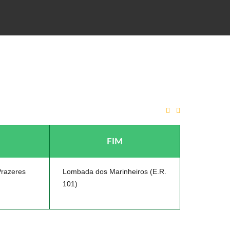
A DA FAJÃ DA OVELHA
FIM
Prazeres
Lombada dos Marinheiros (E.R.
101)