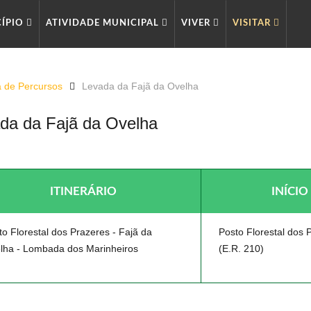
CÍPIO
ATIVIDADE MUNICIPAL
VIVER
VISITAR
a de Percursos
Levada da Fajã da Ovelha
da da Fajã da Ovelha
LEVAD
ITINERÁRIO
INÍCIO
to Florestal dos Prazeres - Fajã da
Posto Florestal dos 
lha - Lombada dos Marinheiros
(E.R. 210)