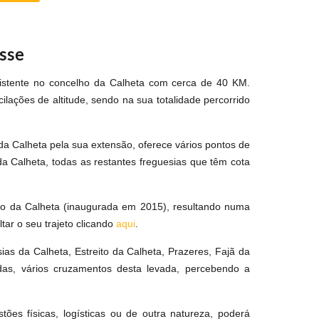
sse
istente no concelho da Calheta com cerca de 40 KM.
ações de altitude, sendo na sua totalidade percorrido
da Calheta pela sua extensão, oferece vários pontos de
a Calheta, todas as restantes freguesias que têm cota
co da Calheta (inaugurada em 2015), resultando numa
ar o seu trajeto clicando
aqui
.
ias da Calheta, Estreito da Calheta, Prazeres, Fajã da
adas, vários cruzamentos desta levada, percebendo a
tões físicas, logísticas ou de outra natureza, poderá