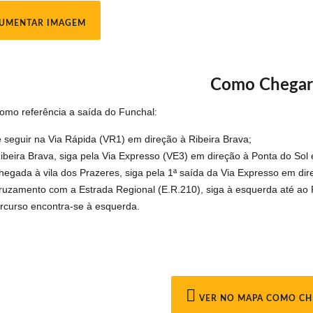
UMENTAR IMAGEM
Como Chegar
omo referência a saída do Funchal:
 seguir na Via Rápida (VR1) em direção à Ribeira Brava;
ibeira Brava, siga pela Via Expresso (VE3) em direção à Ponta do Sol 
hegada à vila dos Prazeres, siga pela 1ª saída da Via Expresso em dir
ruzamento com a Estrada Regional (E.R.210), siga à esquerda até ao P
rcurso encontra-se à esquerda.
VER NO MAPA COMO CH