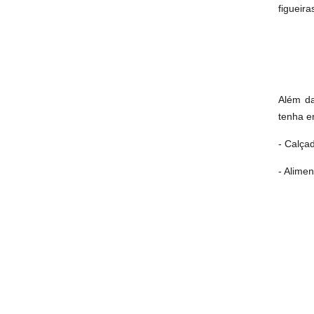
figueira
Além da
tenha e
- Calça
- Alime