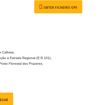
OBTER FICHEIRO GPS
e Calheta;
eção à Estrada Regional (E.R.101);
osto Florestal dos Prazeres;
EGAR