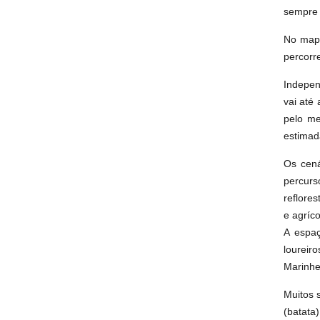
sempre 
No mapa
percorr
Indepen
vai até
pelo me
estimad
Os cená
percurs
reflore
e agríco
A espaç
loureir
Marinhe
Muitos 
(batata