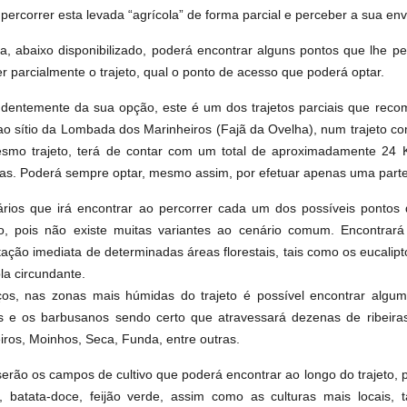
percorrer esta levada “agrícola” de forma parcial e perceber a sua env
, abaixo disponibilizado, poderá encontrar alguns pontos que lhe p
er parcialmente o trajeto, qual o ponto de acesso que poderá optar.
dentemente da sua opção, este é um dos trajetos parciais que reco
 ao sítio da Lombada dos Marinheiros (Fajã da Ovelha), num trajeto 
smo trajeto, terá de contar com um total de aproximadamente 24 
as. Poderá sempre optar, mesmo assim, por efetuar apenas uma parte 
rios que irá encontrar ao percorrer cada um dos possíveis pontos 
o, pois não existe muitas variantes ao cenário comum. Encontrará
stação imediata de determinadas áreas florestais, tais como os eucalip
la circundante.
os, nas zonas mais húmidas do trajeto é possível encontrar algum
os e os barbusanos sendo certo que atravessará dezenas de ribeiras
iros, Moinhos, Seca, Funda, entre outras.
serão os campos de cultivo que poderá encontrar ao longo do trajeto, 
), batata-doce, feijão verde, assim como as culturas mais locais, 