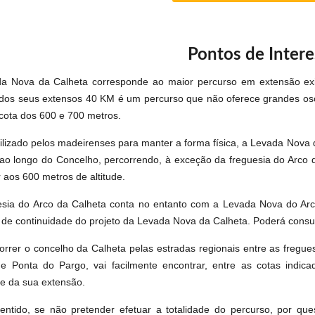
Pontos de Intere
a Nova da Calheta corresponde ao maior percurso em extensão ex
dos seus extensos 40 KM é um percurso que não oferece grandes oscil
 cota dos 600 e 700 metros.
tilizado pelos madeirenses para manter a forma física, a Levada Nova 
ao longo do Concelho, percorrendo, à exceção da freguesia do Arco d
 aos 600 metros de altitude.
esia do Arco da Calheta conta no entanto com a Levada Nova do Ar
 de continuidade do projeto da Levada Nova da Calheta. Poderá consult
orrer o concelho da Calheta pelas estradas regionais entre as fregues
e Ponta do Pargo, vai facilmente encontrar, entre as cotas indic
de da sua extensão.
entido, se não pretender efetuar a totalidade do percurso, por ques