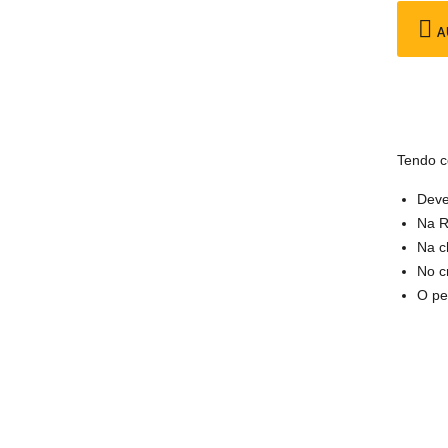
A
Tendo c
Deve
Na R
Na c
No c
O pe