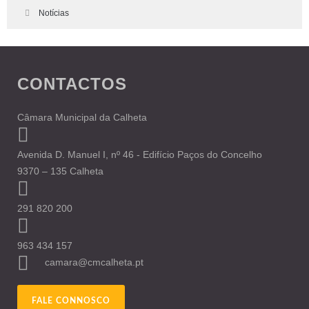
Notícias
CONTACTOS
Câmara Municipal da Calheta
Avenida D. Manuel I, nº 46 - Edifício Paços do Concelho
9370 – 135 Calheta
291 820 200
963 434 157
camara@cmcalheta.pt
FALE CONNOSCO