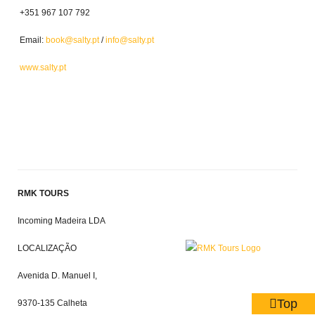
+351 967 107 792
Email:
book@salty.pt
/
info@salty.pt
www.salty.pt
RMK TOURS
Incoming Madeira LDA
LOCALIZAÇÃO
Avenida D. Manuel I,
Top
9370-135 Calheta