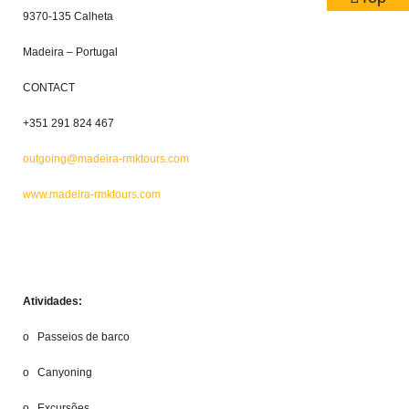
9370-135 Calheta
Madeira – Portugal
CONTACT
+351 291 824 467
outgoing@madeira-rmktours.com
www.madeira-rmktours.com
Atividades:
o Passeios de barco
o Canyoning
o Excursões