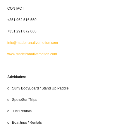
CONTACT
+351 962 516 550
+351 291 872 068
info@madeiranativemotion.com
www.madeiranativemotion.com
Atividades:
o Surf / BodyBoard / Stand Up Paddle
o Spots/Surf Trips
o Just Rentals
o Boat trips / Rentals