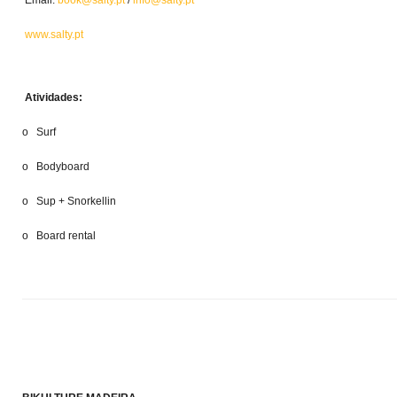
Email:
book@salty.pt
/
info@salty.pt
www.salty.pt
Atividades:
o Surf
o Bodyboard
o Sup + Snorkellin
o Board rental