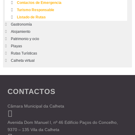
Contactos de Emergencia
Turismo Responsable
Listado de Rutas
Gastronomía
Alojamiento
Patrimonio y ocio
Playas
Rutas Turísticas
Calheta virtual
CONTACTOS
Câmara Municipal da Calheta
Avenida Dom Manuel I, nº 46 Edifício Paços do Concelho,
9370 – 135 Vila da Calheta