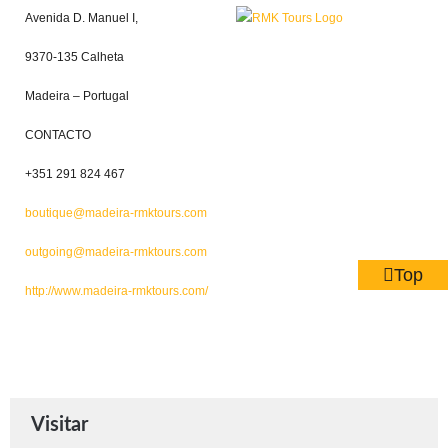
Avenida D. Manuel I,
9370-135 Calheta
Madeira – Portugal
CONTACTO
+351 291 824 467
boutique@madeira-rmktours.com
outgoing@madeira-rmktours.com
Top
http://www.madeira-rmktours.com/
Visitar