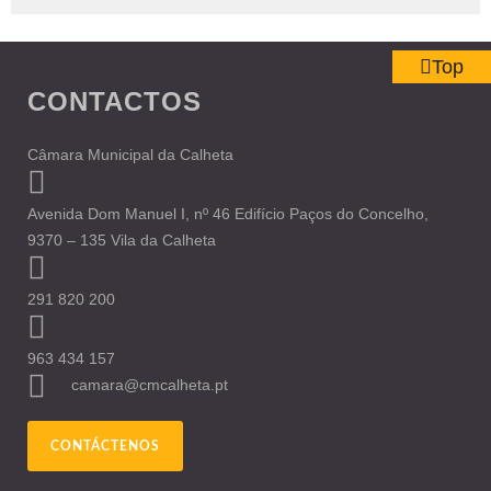
Top
CONTACTOS
Câmara Municipal da Calheta
Avenida Dom Manuel I, nº 46 Edifício Paços do Concelho,
9370 – 135 Vila da Calheta
291 820 200
963 434 157
camara@cmcalheta.pt
CONTÁCTENOS