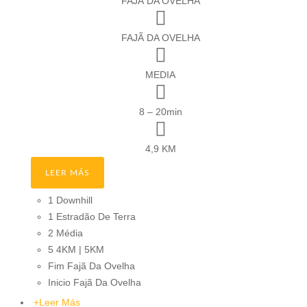
FAJÃ DA OVELHA
FAJÃ DA OVELHA
MEDIA
8 – 20min
4,9 KM
LEER MÁS
1 Downhill
1 Estradão De Terra
2 Média
5 4KM | 5KM
Fim Fajã Da Ovelha
Inicio Fajã Da Ovelha
+
Leer Más