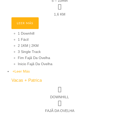
5 – 10min
1,6 KM
LEER MÁS
1 Downhill
1 Fácil
2 1KM | 2KM
3 Single Track
Fim Fajã Da Ovelha
Inicio Fajã Da Ovelha
+
Leer Más
Vacas + Patrica
DOWNHILL
FAJÃ DA OVELHA