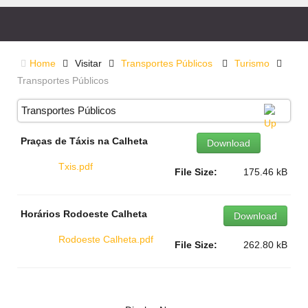
Home
Visitar
Transportes Públicos
Turismo
Transportes Públicos
Transportes Públicos
Praças de Táxis na Calheta
Download
Txis.pdf
File Size:
175.46 kB
Horários Rodoeste Calheta
Download
Rodoeste Calheta.pdf
File Size:
262.80 kB