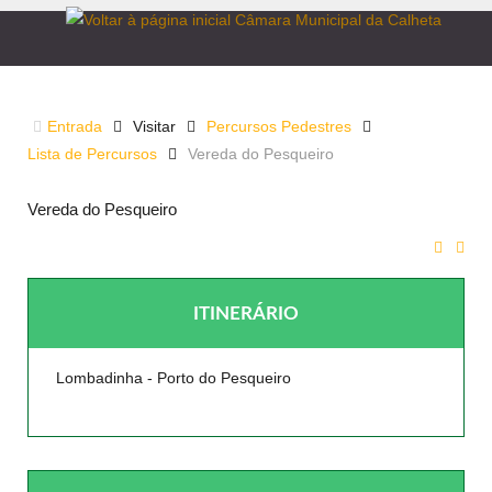
VEREDA DO PESQUEIRO
Entrada
Visitar
Percursos Pedestres
Lista de Percursos
Vereda do Pesqueiro
Vereda do Pesqueiro
ITINERÁRIO
Lombadinha - Porto do Pesqueiro