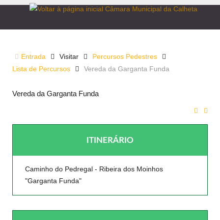
VEREDA DA GARGANTA FUNDA
Entrada
Visitar
Percursos Pedestres
Lista de Percursos
Vereda da Garganta Funda
Vereda da Garganta Funda
ITINERÁRIO
Caminho do Pedregal - Ribeira dos Moinhos
"Garganta Funda"