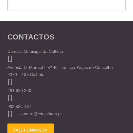
CONTACTOS
Câmara Municipal da Calheta
Avenida D. Manuel I, nº 46 - Edifício Paços do Concelho
9370 – 135 Calheta
291 820 200
963 434 157
camara@cmcalheta.pt
FALE CONNOSCO