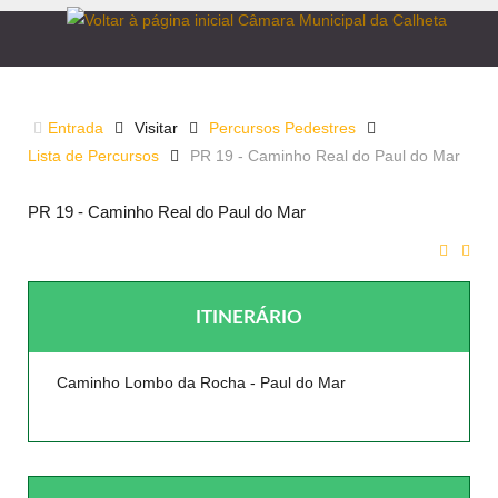
CAMINHO REAL DO PAUL DO MAR
Entrada
Visitar
Percursos Pedestres
Lista de Percursos
PR 19 - Caminho Real do Paul do Mar
PR 19 - Caminho Real do Paul do Mar
ITINERÁRIO
Caminho Lombo da Rocha - Paul do Mar