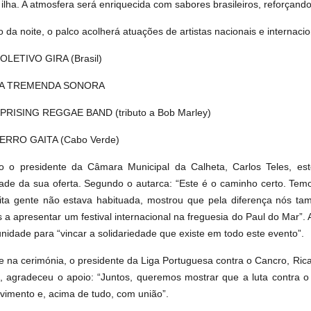
a ilha. A atmosfera será enriquecida com sabores brasileiros, reforçand
 da noite, o palco acolherá atuações de artistas nacionais e internacio
OLETIVO GIRA (Brasil)
A TREMENDA SONORA
PRISING REGGAE BAND (tributo a Bob Marley)
ERRO GAITA (Cabo Verde)
 o presidente da Câmara Municipal da Calheta, Carlos Teles, est
dade da sua oferta. Segundo o autarca: “Este é o caminho certo. Temo
ta gente não estava habituada, mostrou que pela diferença nós 
 a apresentar um festival internacional na freguesia do Paul do Mar”.
unidade para “vincar a solidariedade que existe em todo este evento”.
e na cerimónia, o presidente da Liga Portuguesa contra o Cancro, Rica
 agradeceu o apoio: “Juntos, queremos mostrar que a luta contra o
imento e, acima de tudo, com união”.