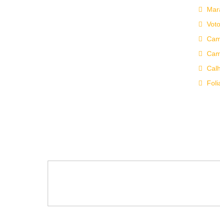
Mara
Voto
Cami
Cami
Calh
Foli