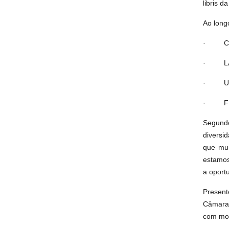
libris d
Ao longo
·
C
·
L
·
U
·
F
Segundo
diversi
que mui
estamos
a oport
Present
Câmara,
com mov