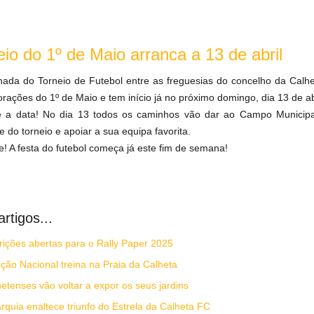
eio do 1º de Maio arranca a 13 de abril
rnada do Torneio de Futebol entre as freguesias do concelho da Calhet
ações do 1º de Maio e tem início já
no próximo domingo, dia 13 de abr
 a data! No dia 13 todos os caminhos vão dar ao Campo Municipal
 do torneio e apoiar a sua equipa favorita.
e! A festa do futebol começa já este fim de semana!
rtigos...
rições abertas para o Rally Paper 2025
ção Nacional treina na Praia da Calheta
etenses vão voltar a expor os seus jardins
rquia enaltece triunfo do Estrela da Calheta FC