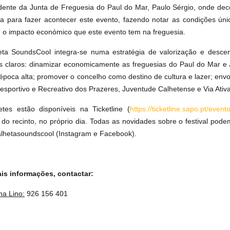
dente da Junta de Freguesia do Paul do Mar, Paulo Sérgio, onde dec
ia para fazer acontecer este evento, fazendo notar as condições ú
o impacto económico que este evento tem na freguesia.
ta SoundsCool integra-se numa estratégia de valorização e descent
os claros: dinamizar economicamente as freguesias do Paul do Mar e J
 época alta; promover o concelho como destino de cultura e lazer; envol
esportivo e Recreativo dos Prazeres, Juventude Calhetense e Via Ativa
etes estão disponíveis na Ticketline (
https://ticketline.sapo.pt/eve
 do recinto, no próprio dia. Todas as novidades sobre o festival pod
hetasoundscool (Instagram e Facebook).
is informações, contactar:
na Lino:
926 156 401