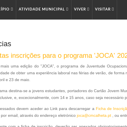
CÍPIO
ATIVIDADE MUNICIPAL
VIVER
VISITAR
cias
tas inscrições para o programa 'JOCA' 20
mais uma edição do "JOCA", o programa de Juventude Ocupaciona
idade de obter uma experiência laboral nas férias de verão, de forma 
ril e 23 de maio.
ama destina-se a jovens estudantes, portadores do Cartão Jovem Mun
nclusive, e, excecionalmente, com 14 e 15 anos, caso seja necessário 
ressados devem aceder ao Link para descarregar a
Ficha de Inscri
 por email, através do endereço eletrónico
joca@cmcalheta.pt
, ou ent
nte com a ficha de inscrição, deverão ser anexados obrigatoriame