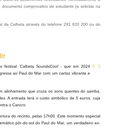
o documento comprovativo de estudante (a solicitar na
al da Calheta através do telefone 291 820 200 ou do
de
o festival ‘Calheta SoundsCool’ - que em 2024
ressa ao Paul do Mar com um cartaz vibrante e
um alinhamento que cruza os sons quentes do samba,
s. A entrada terá o custo simbólico de 5 euros, cuja
ontra o Cancro.
rtura do recinto, pelas 17h00. Este momento especial
emático pôr-do-sol do Paul do Mar, um verdadeiro ex-