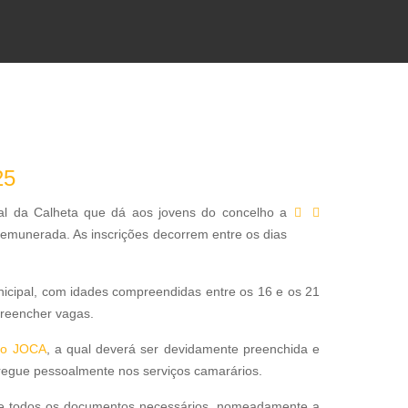
25
l da Calheta que dá aos jovens do concelho a
remunerada. As inscrições decorrem entre os dias
icipal, com idades compreendidas entre os 16 e os 21
preencher vagas.
ção JOCA
, a qual deverá ser devidamente preenchida e
regue pessoalmente nos serviços camarários.
nte todos os documentos necessários, nomeadamente a