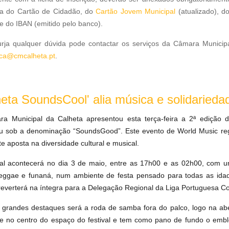
ia do Cartão de Cidadão, do
Cartão Jovem Municipal
(atualizado), d
 e do IBAN (emitido pelo banco).
rja qualquer dúvida pode contactar os serviços da Câmara Municip
oca@cmcalheta.pt
.
heta SoundsCool' alia música e solidarieda
a Municipal da Calheta apresentou esta terça-feira a 2ª edição d
u sob a denominação “SoundsGood”. Este evento de World Music reg
e aposta na diversidade cultural e musical.
val acontecerá no dia 3 de maio, entre as 17h00 e as 02h00, com 
reggae e funaná, num ambiente de festa pensado para todas as idade
 reverterá na íntegra para a Delegação Regional da Liga Portuguesa C
grandes destaques será a roda de samba fora do palco, logo na abe
e no centro do espaço do festival e tem como pano de fundo o embl