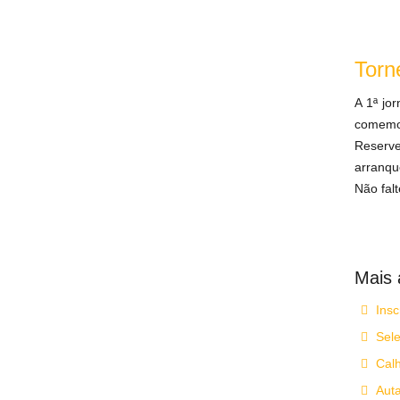
Torn
A 1ª jo
comemor
Reserve
arranque
Não falt
Mais a
Insc
Sele
Calh
Auta