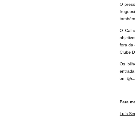
O presi
fregues
também 
O Calhe
objetiv
fora da
Clube D
Os bilh
entrada
em @cal
Para ma
Luís Se