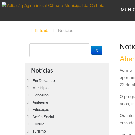
MUNI
Entrada
Noticias
Noti
Aber
Notícias
Vem aí 
oportun
Em Destaque
22 de ab
Munícipio
Concelho
O progr
Ambiente
anos, i
Educação
Os inte
Acção Social
enviada
Cultura
Turismo
Juntame