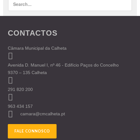
CONTACTOS
Câmara Municipal da Calheta
Avenida D. Manuel I, nº 46 - Edifício Paços do Concelho
9370 – 135 Calheta
291 820 200
963 434 157
camara@cmcalheta.pt
FALE CONNOSCO