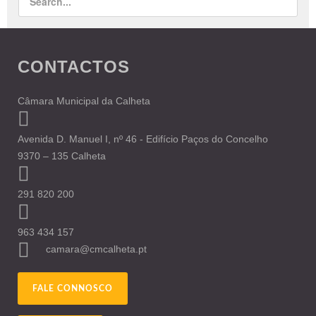
CONTACTOS
Câmara Municipal da Calheta
Avenida D. Manuel I, nº 46 - Edifício Paços do Concelho
9370 – 135 Calheta
291 820 200
963 434 157
camara@cmcalheta.pt
FALE CONNOSCO