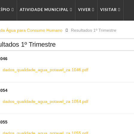
CÍPIO
ATIVIDADE MUNICIPAL
VIVER
VISITAR
e da Água para Consumo Humano
Resultados 1º Trimestre
ltados 1º Trimestre
1046
dados_qualidade_agua_potavel_za 1046.pdf
1054
dados_qualidade_agua_potavel_za 1054.pdf
1055
dados_qualidade_agua_potavel_za 1055.pdf