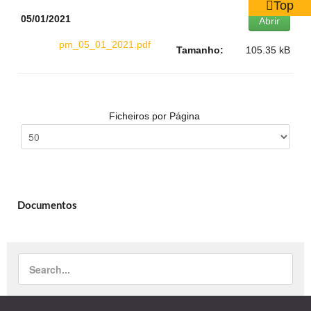
Top
05/01/2021
Abrir
pm_05_01_2021.pdf
Tamanho:
105.35 kB
Ficheiros por Página
Documentos