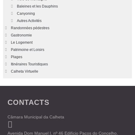
Baleines et les Dauphins
Canyoning
Autres Activités
Randonnées pédestres
Gastronomie
Le Logement
Patrimoine et Loisirs
Plages
Itinéraires Touristiques
Calheta Virtuelle
CONTACTS
Câmara Municipal da Calheta
Avenida Dom Manuel I, nº 46 Edifício Paços do Concelho,