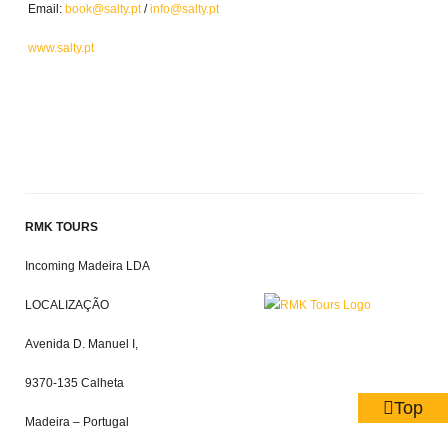
Email:
book@salty.pt
/
info@salty.pt
www.salty.pt
RMK TOURS
Incoming Madeira LDA
LOCALIZAÇÃO
Avenida D. Manuel I,
9370-135 Calheta
Top
Madeira – Portugal