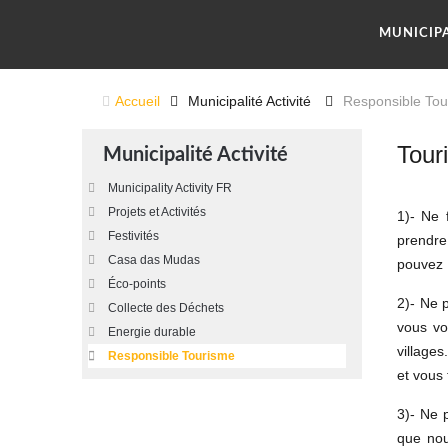
MUNICIP
Accueil
Municipalité Activité
Responsible Tou
Tour
Municipalité Activité
Municipality Activity FR
Projets et Activités
1)- Ne 
Festivités
prendre
Casa das Mudas
pouvez f
Éco-points
2)- Ne 
Collecte des Déchets
vous vo
Energie durable
villages.
Responsible Tourisme
et vous 
3)-
Ne p
que nou