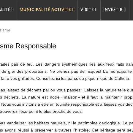
ALITÉ
MUNICIPALITÉ ACTIVITÉ
VISITE
INVESTIR
risme
isme Responsable
faites pas de feu. Les dangers systhémiques liés aux feux faits dans
 de grandes proportions. Ne prenez pas de risques! La municipalité
aire vos grillades. Consultez ici les parcs de pique-nique de Calheta.
pas laissez de déchets par ou vous passez;
Laissez la nature telle qu
s déchets. La nature est notre «maison» et il faut la maintenir propr
Nous vous invitons à être un touriste responsable et a laissez vos déch
trouverez l’éco-point le plus proche de vous.
as vandaliser les habitats naturels, ni le patrimoine géologique.
Le pa
s avons réussi à préserver à travers l'histoire. Cet héritage sera se