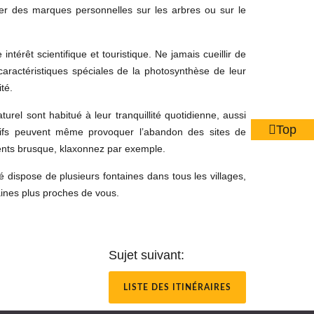
ser des marques personnelles sur les arbres ou sur le
ntérêt scientifique et touristique. Ne jamais cueillir de
caractéristiques spéciales de la photosynthèse de leur
té.
rel sont habitué à leur tranquillité quotidienne, aussi
Top
sifs peuvent même provoquer l’abandon des sites de
ments brusque, klaxonnez par exemple.
té dispose de plusieurs fontaines dans tous les villages,
taines plus proches de vous.
Sujet suivant:
LISTE DES ITINÉRAIRES