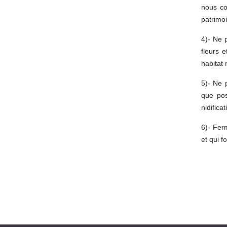
nous co
patrimo
4)- Ne p
fleurs 
habitat 
5)- Ne 
que pos
nidific
6)- Ferm
et qui f