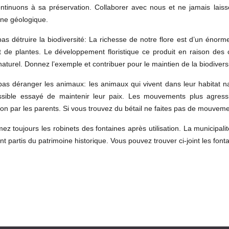
ntinuons à sa préservation. Collaborer avec nous et ne jamais lais
ine géologique.
as détruire la biodiversité: La richesse de notre flore est d’un énorme i
et de plantes. Le développement floristique ce produit en raison des 
naturel. Donnez l’exemple et contribuer pour le maintien de la biodiversi
pas déranger les animaux: les animaux qui vivent dans leur habitat natu
sible essayé de maintenir leur paix. Les mouvements plus agres
ation par les parents. Si vous trouvez du bétail ne faites pas de mouve
ez toujours les robinets des fontaines après utilisation. La municipali
ont partis du patrimoine historique. Vous pouvez trouver ci-joint les fon