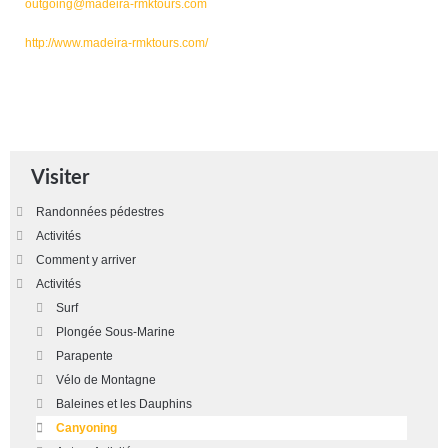
outgoing@madeira-rmktours.com
http://www.madeira-rmktours.com/
Visiter
Randonnées pédestres
Activités
Comment y arriver
Activités
Surf
Plongée Sous-Marine
Parapente
Vélo de Montagne
Baleines et les Dauphins
Canyoning