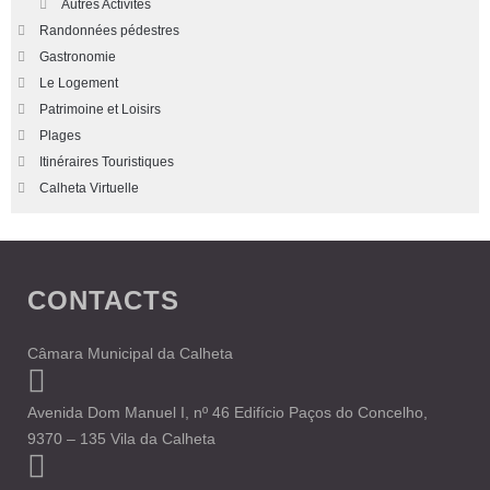
Autres Activités
Randonnées pédestres
Gastronomie
Le Logement
Patrimoine et Loisirs
Plages
Itinéraires Touristiques
Calheta Virtuelle
CONTACTS
Câmara Municipal da Calheta
Avenida Dom Manuel I, nº 46 Edifício Paços do Concelho,
9370 – 135 Vila da Calheta