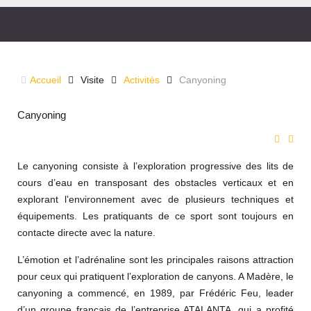
CANYONING
Accueil
Visite
Activités
Canyoning
Liberté et harmonie avec la nature!
Canyoning
Le canyoning consiste à l’exploration progressive des lits de
cours d’eau en transposant des obstacles verticaux et en
explorant l’environnement avec de plusieurs techniques et
équipements. Les pratiquants de ce sport sont toujours en
contacte directe avec la nature.
L’émotion et l’adrénaline sont les principales raisons attraction
pour ceux qui pratiquent l’exploration de canyons. A Madère, le
canyoning a commencé, en 1989, par Frédéric Feu, leader
d’un groupe français de l’entreprise ATALANTA, qui a profité