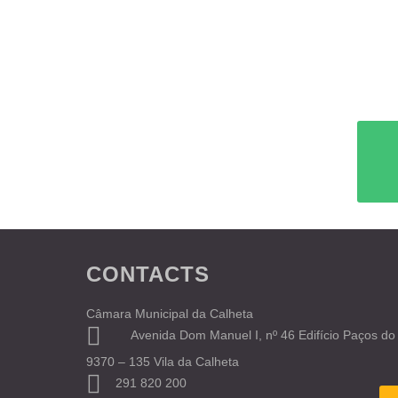
CONTACTS
Câmara Municipal da Calheta
Avenida Dom Manuel I, nº 46 Edifício Paços do
9370 – 135 Vila da Calheta
291 820 200