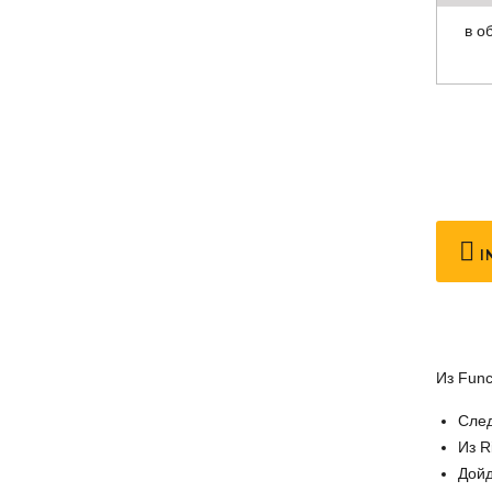
в о
I
Из Func
След
Из R
Дойд