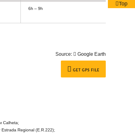
Top
6h – 9h
Source:
Google Earth
GET GPS FILE
и Calheta;
 Estrada Regional (E.R.222);