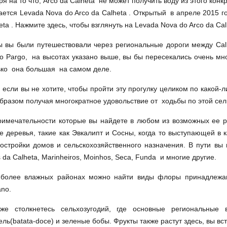
я на то что, Arco da Calheta не может получить воду из этого конк
ается Levada Nova do Arco da Calheta . Открытый в апреле 2015 
eta . Нажмите здесь, чтобы взглянуть на Levada Nova do Arco da Ca
 вы были путешествовали через региональные дороги между Calhet
do Pargo, на высотах указано выше, вы бы пересекались очень мн
ько она большая на самом деле.
, если вы не хотите, чтобы пройти эту прогулку целиком по какой-
бразом получая многократное удовольствие от ходьбы по этой сел
римечательности которые вы найдете в любом из возможных ее р
 деревья, такие как Эвкалипт и Сосны, когда то выступающей в к
остройки домов и сельскохозяйственного назначения. В пути вы 
s da Calheta, Marinheiros, Moinhos, Seca, Funda и многие другие.
 более влажных районах можно найти виды флоры принадлежащи
ano.
же столкнетесь сельхозугодий, где основные региональны
ль(batata-doce) и зеленые бобы. Фрукты также растут здесь, вы вс