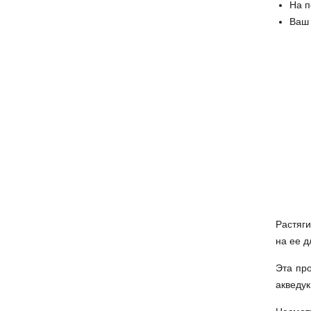
На п
Ваш
Растяг
на ее д
Эта пр
акведук