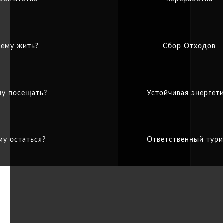
ему жить?
Сбор Отходов
у посещать?
Устойчивая энергет
му остаться?
Ответственный тур