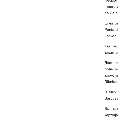
Несмотр
- назыв
da Calh
Если бы
Ponta 
наскол
Так что
таким о
Достоп
большие
также п
Ribeira
В этих
Barbus
Вы так
картофе