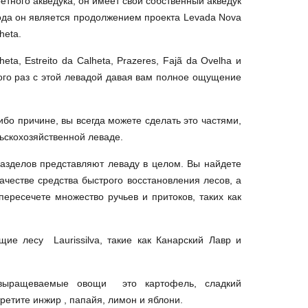
ретного акведука, он имеет свой собственный акведук
года он является продолжением проекта Levada Nova
lheta.
a, Estreito da Calheta, Prazeres, Fajã da Ovelha и
ого раз с этой левадой давая вам полное ощущение
либо причине, вы всегда можете сделать это частями,
ьскохозяйственной леваде.
азделов представляют леваду в целом. Вы найдете
ачестве средства быстрого восстановления лесов, а
пересечете множество ручьев и притоков, таких как
е лесу Laurissilva, такие как Канарский Лавр и
е выращеваемые овощи это картофель, сладкий
третите инжир , папайя, лимон и яблони.