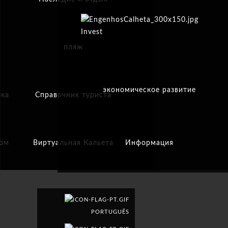
Invest
пляж
экономическое развитие
ика
Справочник туриста
изм
Виртуальная Кальета
Информация
PORTUGUÊS