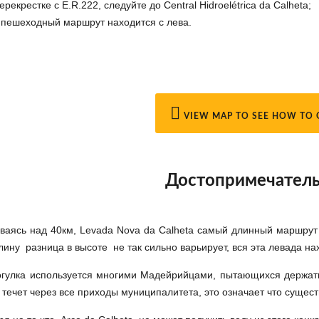
ерекрестке с E.R.222, следуйте до Central Hidroelétrica da Calheta;
 пешеходный маршрут находится с
лева.
VIEW MAP TO SEE HOW TO 
Достопримечател
иваясь над 40км, Levada Nova da Calheta самый длинный маршрут 
лину разница в высоте не так сильно варьирует, вся эта левада на
огулка используется многими Мадейрийцами, пытающихся держать
 течет через все приходы муниципалитета, это означает что сущест