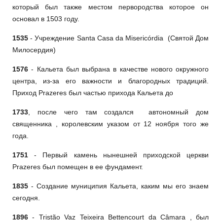
который был также местом первородства которое он
основал в 1503 году.
1535
- Учреждение Santa Casa da Misericórdia (Святой Дом
Милосердия)
1576
- Кальета был выбрана в качестве нового окружного
центра, из-за его важности и благородных традиций.
Приход Prazeres был частью прихода Кальета до
1733
, после чего там создался автономный дом
священника , королевским указом от 12 ноября того же
года.
1751
- Первый камень нынешней приходской церкви
Prazeres был помещен в ее фундамент.
1835
- Создание муниципия Кальета, каким мы его знаем
сегодня.
1896
- Tristão Vaz Teixeira Bettencourt da Câmara , был