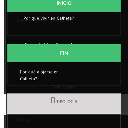
INICIO
Por qué vivir en Calheta?
Central Hidroelétrica da Calheta
Por qué visitar Calheta?
FIN
Cabo (E.R. 101)
Por qué alojarse en
Calheta?
Ficha Técnica
TIPOLOGÍA
ACTIVIDAD MUNICIPAL
LEVADA