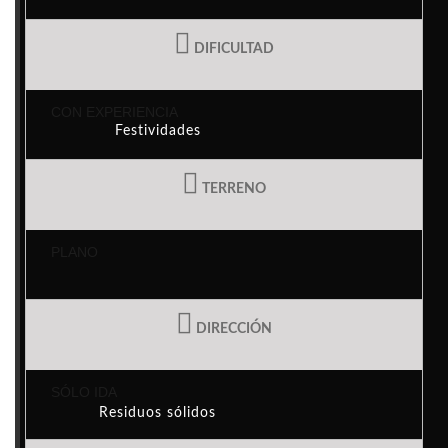
Actividades y proyectos
DIFICULTAD
CON EXPERIENCIA
Festividades
TERRENO
Casa das Mudas
PLANO
Eco-puntos
DIRECCIÓN
SÓLO IDA
Residuos sólidos