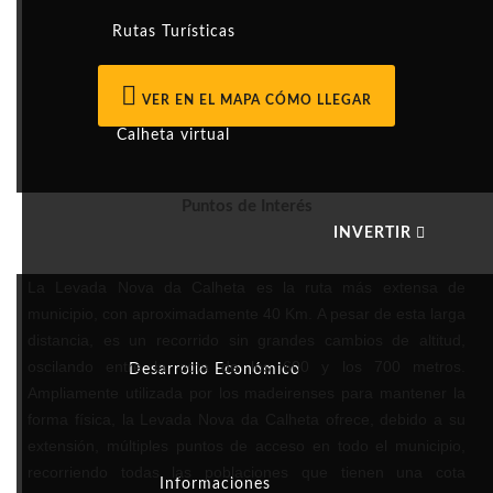
Rutas Turísticas
VER EN EL MAPA CÓMO LLEGAR
Calheta virtual
Puntos de Interés
INVERTIR
La Levada Nova da Calheta es la ruta más extensa de
municipio, con aproximadamente 40 Km. A pesar de esta larga
distancia, es un recorrido sin grandes cambios de altitud,
oscilando entre la cota de los 600 y los 700 metros.
Desarrollo Económico
Ampliamente utilizada por los madeirenses para mantener la
forma física, la Levada Nova da Calheta ofrece, debido a su
extensión, múltiples puntos de acceso en todo el municipio,
recorriendo todas las poblaciones que tienen una cota
Informaciones