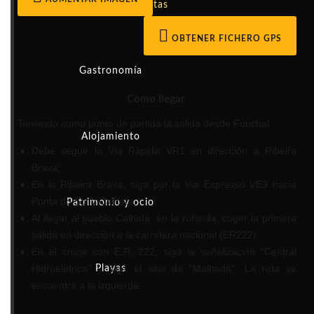
Actividades
Rutas
OBTENER FICHERO GPS
Gastronomía
Cómo llegar
Teniendo como punto de partida la salida desde Funchal:
Alojamiento
Debe seguir la Vía Rápida VR1 en dirección a Ribeira
Brava;
En la Ribeira Brava, siga por la Via Expresso VE3 hacia
Ponta do Sol y Calheta;
Patrimonio y ocio
Al llegar al pueblo Calheta, en la rotonda, coger la primera
salida en dirección a la carretera nacional (ER222).
En el cruce con E.R. 222, siga la señalización “Central
Hidroelétrica” y siga el sitio da “Malhada”. La ruta se
Playas
encuentra a la izquierda.