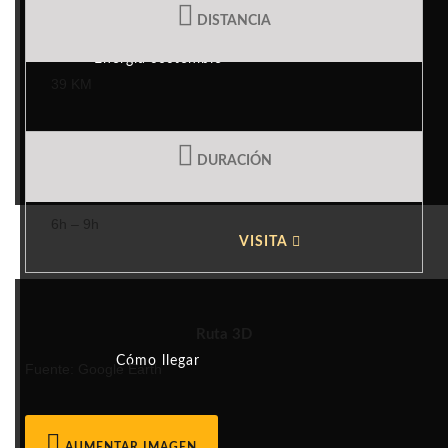
DISTANCIA
Energía sostenible
39 KM
Turismo Responsable
DURACIÓN
6h – 9h
VISITA
Ruta 3D
Cómo llegar
Fuente: Google Earth
AUMENTAR IMAGEN