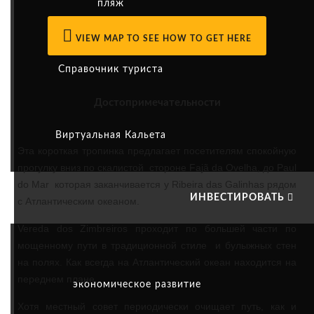
пляж
VIEW MAP TO SEE HOW TO GET HERE
Справочник туриста
Достопримечательности
Виртуальная Кальета
Эта короткая тропинка предлагает посетителям спокойную
прогулку вниз по скалистой стороне Fajã da Ovelha, до Paul
do Mar которая заканчивается у Ribeira das Galinhas рядом
ИНВЕСТИРОВАТЬ
с Атлантическим океаном.
Vereda dos Zimbreiros проходит по большей части по
мощенному пути в традиционной стиле и булыжных стен
на полях. Как всегда на Атлантический океан находится на
переднем плане.
экономическое развитие
Хотя местный совет периодически очищает путь, как и