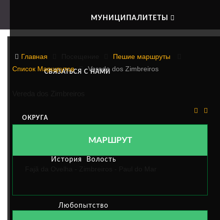
МУНИЦИПАЛИТЕТЫ
VEREDA DOS ZIMBREIROS
Главная
Посещение
Пешие маршруты
Список Маршрутов
Vereda dos Zimbreiros
СВЯЗАТЬСЯ С НАМИ
Vereda dos Zimbreiros
ОКРУГА
МАРШРУТ
История
Волость
Fajã da Ovelha - Zimbreiros - Paul do Mar
Любопытство