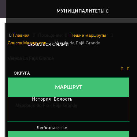
МУНИЦИПАЛИТЕТЫ
VEREDA DA FAJÃ GRANDE
Главная
Посещение
Пешие маршруты
Список Маршрутов
Vereda da Fajã Grande
СВЯЗАТЬСЯ С НАМИ
Vereda da Fajã Grande
ОКРУГА
МАРШРУТ
История
Волость
Miradouro do Fio - Fajã Grande
Любопытство