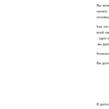
Вы мож
начать 
основн
Как эт
всей св
, одно 
вы даже
Конечна
Вы долж
В допол