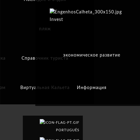
Invest
пляж
экономическое развитие
ика
Справочник туриста
изм
Виртуальная Кальета
Информация
PORTUGUÊS