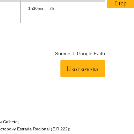
Top
1h30min – 2h
Source:
Google Earth
GET GPS FILE
и Calheta;
 сторону Estrada Regional (E.R.222);