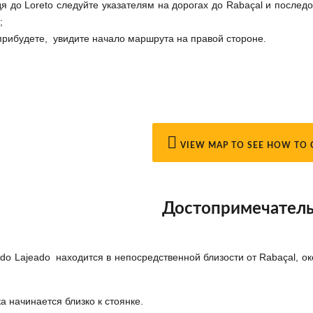
я дo Loreto следуйте указателям на дорогах до Rabaçal и последо
;
прибудете, увидите начало маршрута на правой стороне.
VIEW MAP TO SEE HOW TO 
Достопримечател
do Lajeado находится в непосредственной близости от Rabaçal, о
а начинается близко к стоянке.