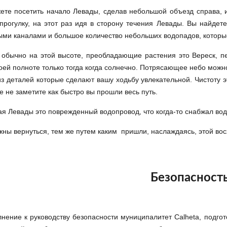
ете посетить начало Левады, сделав небольшой объезд справа, и
прогулку, на этот раз идя в сторону течения Левады. Вы найдет
ыми каналами и большое количество небольших водопадов, которы
о обычно на этой высоте, преобладающие растения это Вереск, 
оей полноте только тогда когда солнечно. Потрясающее небо можн
из деталей которые сделают вашу ходьбу увлекательной. Чистоту э
 не заметите как быстро вы прошли весь путь.
я Левады это поврежденный водопровод, что когда-то снабжал водо
ны вернуться, тем же путем каким пришли, наслаждаясь, этой во
Безопасност
нение к руководству безопасности муниципалитет Calheta, подго