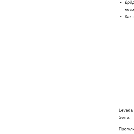
Дойд
лево
Как 
Levada 
Serra.
Прогулк