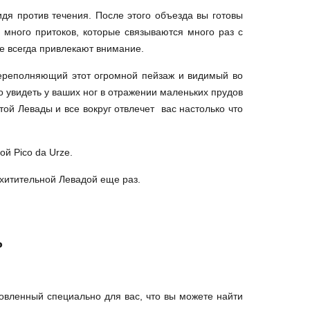
дя против течения. После этого объезда вы готовы
е много притоков, которые связываются много раз с
е всегда привлекают внимание.
переполняющий этот огромной пейзаж и видимый во
о увидеть у ваших ног в отражении маленьких прудов
той Левады и все вокруг отвлечет вас настолько что
й Pico da Urze.
схитительной Левадой еще раз.
ь
товленный специально для вас, что вы можете найти