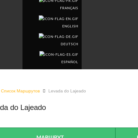
FRANÇAIS
ENGLISH
DEUTSCH
ESPAÑOL
Список Маршрутов
Levada do Lajeado
da do Lajeado
LE
МАРШРУТ