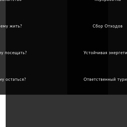
ему жить?
Сбор Отходов
у посещать?
Устойчивая энергет
му остаться?
Ответственный тур