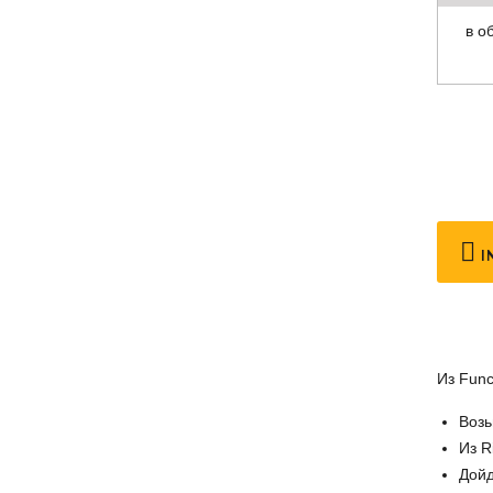
в о
I
Из Func
Возь
Из R
Дойд