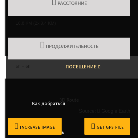
РАССТОЯНИЕ
Устойчивая энергетика
18,8 KM (2x 9,4 KM)
Ответственный туризм
ПРОДОЛЖИТЕЛЬНОСТЬ
5h – 6h
ПОСЕЩЕНИЕ
3D Route
Как добраться
Source:
Google Earth
INCREASE IMAGE
GET GPS FILE
Деятельность