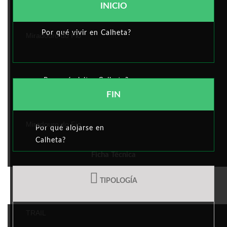
INICIO
Por qué vivir en Calheta?
Miradouro do Fio
Por qué visitar Calheta?
FIN
Miradouro do Fio
Por qué alojarse en
Calheta?
Ficha Técnica
TIPOLOGÍA
ACTIVIDAD MUNICIPAL
TRAIL