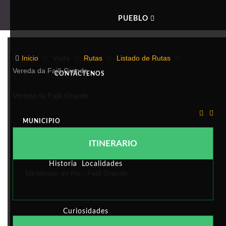
PUEBLO
VEREDA DA FAJÃ GRANDE
Inicio
Visita
Rutas
Listado de Rutas
Vereda da Fajã Grande
CONTÁCTENOS
Vereda da Fajã Grande
MUNICIPIO
ITINERARIO
Historia
Localidades
Miradouro do Fio - Fajã Grande
Curiosidades