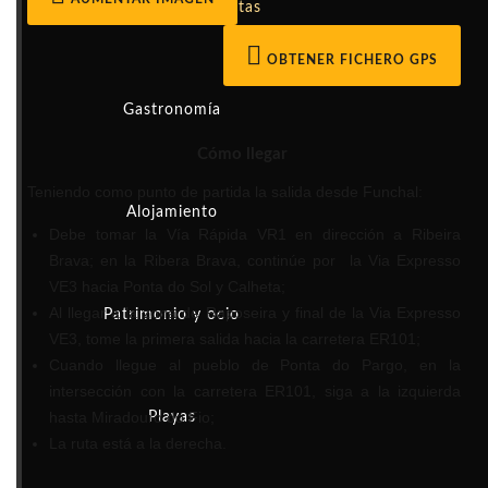
Actividades
Rutas
OBTENER FICHERO GPS
Gastronomía
Cómo llegar
Teniendo como punto de partida la salida desde Funchal:
Alojamiento
Debe tomar la Vía Rápida VR1 en dirección a Ribeira
Brava; en la Ribera Brava, continúe por
la Via Expresso
VE3 hacia Ponta do Sol y Calheta;
Al llegar a la zona de Raposeira y final de la Via Expresso
Patrimonio y ocio
VE3, tome la primera salida hacia la carretera ER101;
Cuando llegue al pueblo de Ponta do Pargo, en la
intersección con la carretera ER101, siga a la izquierda
hasta Miradouro do Fio;
Playas
La ruta está a la derecha.