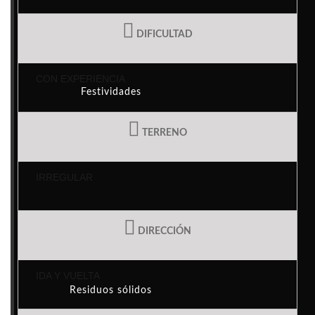
Actividades y proyectos
DIFICULTAD
CON EXPERIENCIA
Festividades
TERRENO
Casa das Mudas
IRREGULAR
Eco-puntos
DIRECCIÓN
IDA Y VUELTA
Residuos sólidos