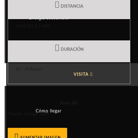
DISTANCIA
Energía sostenible
3 KM (2x 1,5 KM)
Turismo Responsable
DURACIÓN
2h - 2h30min
VISITA
Ruta 3D
Cómo llegar
Fuente: Google Earth
AUMENTAR IMAGEN