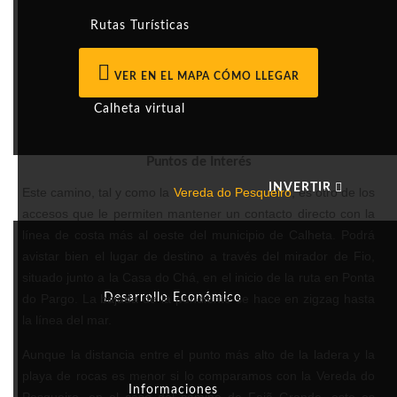
Rutas Turísticas
VER EN EL MAPA CÓMO LLEGAR
Calheta virtual
Puntos de Interés
INVERTIR
Este camino, tal y como la
Vereda do Pesqueiro
, es otro de los
accesos que le permiten mantener un contacto directo con la
línea de costa más al oeste del municipio de Calheta. Podrá
avistar bien el lugar de destino a través del mirador de Fio,
situado junto a la Casa do Chá, en el inicio de la ruta en Ponta
do Pargo. La bajada de la pendiente se hace en zigzag hasta
Desarrollo Económico
la línea del mar.
Aunque la distancia entre el punto más alto de la ladera y la
playa de rocas es menor si lo comparamos con la Vereda do
Informaciones