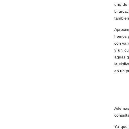
uno de 
bifurca
también 
Aproxim
hemos p
con var
y un cu
aguas q
laurisi
en un p
Además 
consult
Ya que 