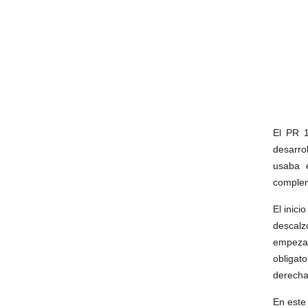
El PR 1
desarro
usaba e
complem
El inici
descalz
empeza
obligato
derecha
En este