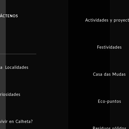
ÁCTENOS
Actividades y proyec
Festividades
ia
Localidades
Casa das Mudas
riosidades
Eco-puntos
vivir en Calheta?
Residuos sólidos