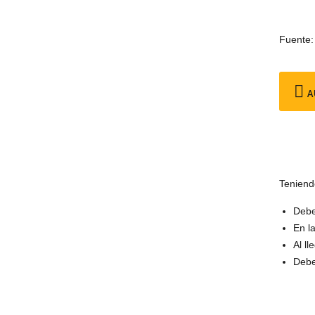
Fuente:
A
Teniend
Debe
En l
Al l
Debe