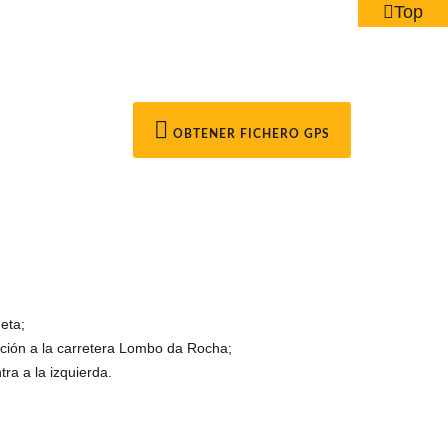
Top
OBTENER FICHERO GPS
eta;
ección a la carretera Lombo da Rocha;
ra a la izquierda.