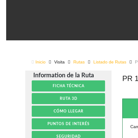
Inicio
Visita
Rutas
Listado de Rutas
P
Information de la Ruta
PR 1
FICHA TÉCNICA
RUTA 3D
CÓMO LLEGAR
PUNTOS DE INTERÉS
Cam
SEGURIDAD