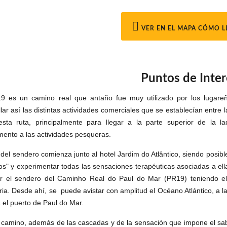
VER EN EL MAPA CÓMO L
Puntos de Inter
9 es un camino real que antaño fue muy utilizado por los lugareñ
llar así las distintas actividades comerciales que se establecían entre
sta ruta, principalmente para llegar a la parte superior de la la
ento a las actividades pesqueras.
o del sendero comienza junto al hotel Jardim do Atlântico, siendo posib
os" y experimentar todas las sensaciones terapéuticas asociadas a ell
r el sendero del Caminho Real do Paul do Mar (PR19) teniendo e
ria. Desde ahí, se puede avistar con amplitud el Océano Atlántico, a l
 el puerto de Paul do Mar.
 camino, además de las cascadas y de la sensación que impone el sab