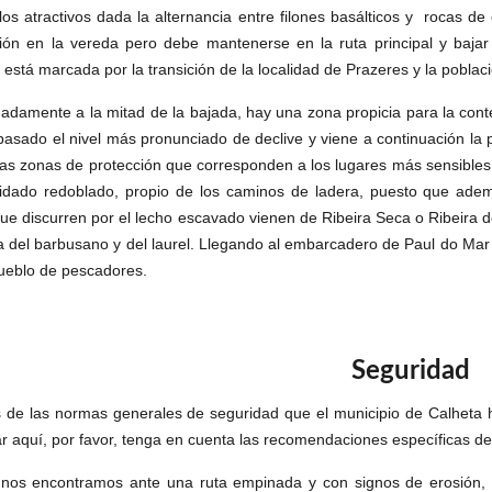
los atractivos dada la alternancia entre filones basálticos y
rocas de 
ción en la vereda pero debe mantenerse en la ruta principal y baja
está marcada por la transición de la localidad de Prazeres y la poblac
adamente a la mitad de la bajada, hay una zona propicia para la conte
asado el nivel más pronunciado de declive y viene a continuación l
ias zonas de protección que corresponden a los lugares más sensibl
idado redoblado, propio de los caminos de ladera, puesto que ademá
ue discurren por el lecho escavado vienen de Ribeira Seca o Ribeira do
lva del barbusano y del laurel. Llegando al embarcadero de Paul do M
ueblo de pescadores.
Seguridad
de las normas generales de seguridad que el municipio de Calheta 
ar aquí, por favor, tenga en cuenta las recomendaciones específicas d
nos encontramos ante una ruta empinada y con signos de erosión, 