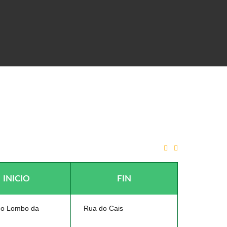
 REAL DO PAUL DO MAR
INICIO
FIN
o Lombo da
Rua do Cais