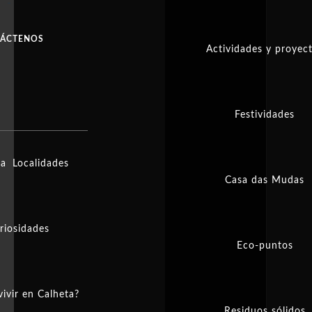
ÁCTENOS
Actividades y proyec
Festividades
ia
Localidades
Casa das Mudas
riosidades
Eco-puntos
vivir en Calheta?
Residuos sólidos