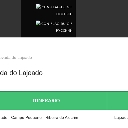
DEUTSCH
PУССКИЙ
evada do Lajeado
da do Lajeado
LE
ITINERARIO
eado - Campo Pequeno - Ribeira do Alecrim
Lajeado