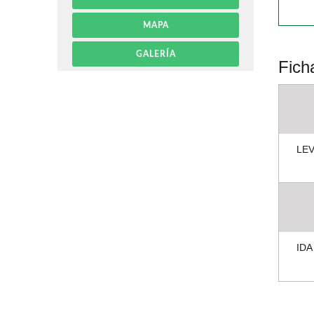
MAPA
GALERÍA
Fich
LE
IDA