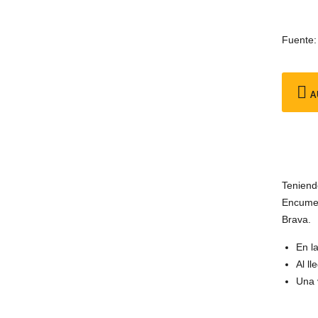
Fuente:
A
Teniend
Encumea
Brava.
En l
Al l
Una 