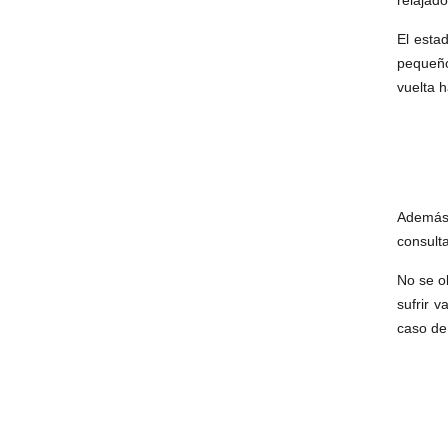
relajado
El esta
pequeño
vuelta 
Además 
consult
No se o
sufrir 
caso de