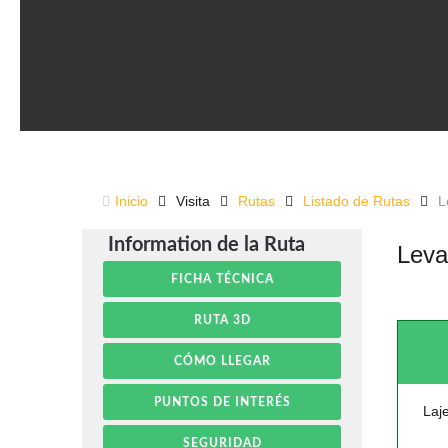
Inicio
Visita
Rutas
Listado de Rutas
L
Information de la Ruta
Leva
FICHA TÉCNICA
RUTA 3D
CÓMO LLEGAR
PUNTOS DE INTERÉS
Laj
SEGURIDAD