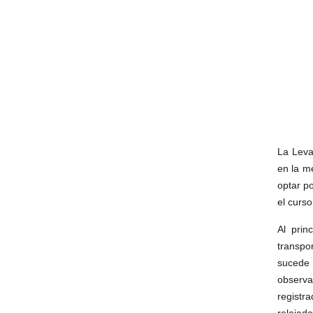
La Leva
en la m
optar po
el curs
Al prin
transpo
sucede 
observa
registr