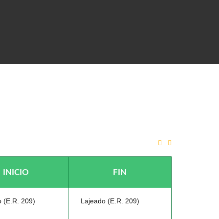
VADA DO LAJEADO
INICIO
FIN
 (E.R. 209)
Lajeado (E.R. 209)