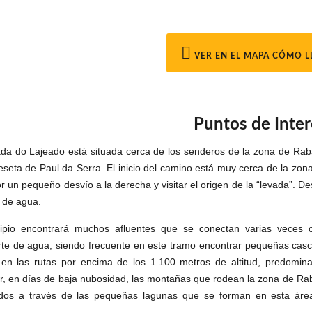
VER EN EL MAPA CÓMO L
Puntos de Inter
da do Lajeado está situada cerca de los senderos de la zona de Rabaç
eseta de Paul da Serra. El inicio del camino está muy cerca de la zo
r un pequeño desvío a la derecha y visitar el origen de la “levada”. D
o de agua.
cipio encontrará muchos afluentes que se conectan varias veces c
rte de agua, siendo frecuente en este tramo encontrar pequeñas cas
en las rutas por encima de los 1.100 metros de altitud, predomin
r, en días de baja nubosidad, las montañas que rodean la zona de Rab
ados a través de las pequeñas lagunas que se forman en esta área